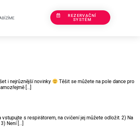
REZERVAČNÍ
ABÍZÍME
SYSTÉM
šet i nejrůznější novinky
Těšit se můžete na pole dance pro
 samozřejmě […]
stupujte s respirátorem, na cvičení jej můžete odložit. 2) Na
3) Není […]