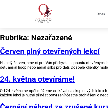
ÚVOD
Rubrika:
Nezařazené
Červen plný otevřených lekcí
Na celý červen jsme si pro Vás přichystali spoustu otevřených le
děti, aerial hoop nebo aerial silks pro děti. Dospělé klientky m
24. května otevíráme!
Od 24. května se opět můžeme setkávat na skupinových lekcích
každou lekci je nutné přinést potvrzení/čestné prohlášení o negat
Čerpání náhrad za zrušené kur