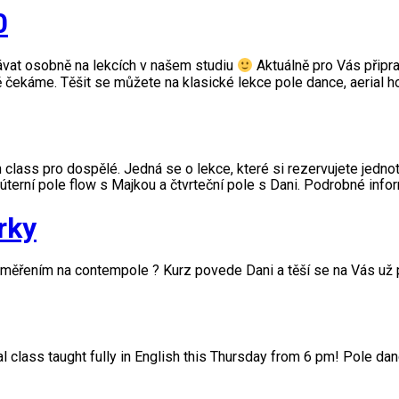
0
vat osobně na lekcích v našem studiu
Aktuálně pro Vás připr
ě čekáme. Těšit se můžete na klasické lekce pole dance, aerial ho
class pro dospělé. Jedná se o lekce, které si rezervujete jednot
úterní pole flow s Majkou a čtvrteční pole s Dani. Podrobné info
rky
měřením na contempole ? Kurz povede Dani a těší se na Vás už pří
al class taught fully in English this Thursday from 6 pm! Pole dan