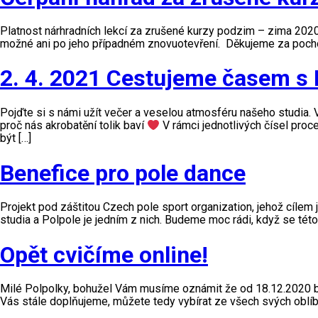
Platnost nárhradních lekcí za zrušené kurzy podzim – zima 2020/
možné ani po jeho případném znovuotevření. Děkujeme za pochop
2. 4. 2021 Cestujeme časem s 
Pojďte si s námi užít večer a veselou atmosféru našeho studia. V
proč nás akrobatění tolik baví
V rámci jednotlivých čísel pro
být […]
Benefice pro pole dance
Projekt pod záštitou Czech pole sport organization, jehož cíle
studia a Polpole je jedním z nich. Budeme moc rádi, když se tét
Opět cvičíme online!
Milé Polpolky, bohužel Vám musíme oznámit že od 18.12.2020 bud
Vás stále doplňujeme, můžete tedy vybírat ze všech svých oblíb