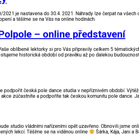
2021 je nastavena do 30.4. 2021. Náhrady lze čerpat na všech on
ení a těšíme se na Vás na online hodinách.
Polpole – online představení
aše oblíbené lektorky si pro Vás připravily celkem 5 tématických 
cestujeme historická období od pravěku až po dalekou budoucnos
m je podpořit česká pole dance studia v nepříznivém období. Vý
o akce zúčastníte a podpoříte tak českou komunitu pole dance. Ja
e studio vládními nařízeními opět uzavřeno. Obnovili jsme onli
ených lekcí. Těšíme se na viděnou online
Šárka, Kája, Jani a 