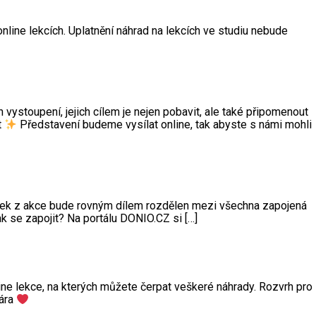
line lekcích. Uplatnění náhrad na lekcích ve studiu nebude
vystoupení, jejich cílem je nejen pobavit, ale také připomenout
t
Představení budeme vysílat online, tak abyste s námi mohli
těžek z akce bude rovným dílem rozdělen mezi všechna zapojená
k se zapojit? Na portálu DONIO.CZ si […]
ne lekce, na kterých můžete čerpat veškeré náhrady. Rozvrh pro
Bára