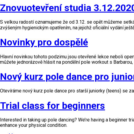
Znovuotevření studia 3.12.202
S velkou radostí oznamujeme že od 3.12. se opět můžeme setká
zvýšeným hygienickým opatřením, na jejichž oficiální vydání ješt
Novinky pro dospělé
Hlavní novinkou tohoto podzimu jsou otevřené lekce neboli open 
můžete jednorázově hlásit na pondělní pole workout s Barbarou, 
Nový kurz pole dance pro junio
Otevíráme nový kurz pole dance pro starší juniorky (teens) se za
Trial class for beginners
Interested in taking up pole dancing? We’re having a beginner tri
enhance your physical condition.