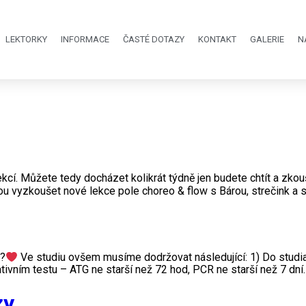
LEKTORKY
INFORMACE
ČASTÉ DOTAZY
KONTAKT
GALERIE
N
kcí. Můžete tedy docházet kolikrát týdně jen budete chtít a zkou
ohou vyzkoušet nové lekce pole choreo & flow s Bárou, strečink a
 ?
Ve studiu ovšem musíme dodržovat následující: 1) Do studia v
ivním testu – ATG ne starší než 72 hod, PCR ne starší než 7 dní. 
zy