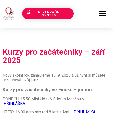
REZERVAČNÍ
SYSTÉM
Kurzy pro začátečníky – září
2025
Nový školní rok zahajujeme 15. 9. 2025 a už nyní si můžete
rezervovat svůj kurz
Kurzy pro začátečníky ve Finské – junioři
PONDĚLÍ 15:50 Mini kids (6-8 let) s Mončou V –
PŘIHLÁŠKA
ÚTERÝ 16:00 acro mix (od 8 let) s Ami –
PŘIHLÁŠKA